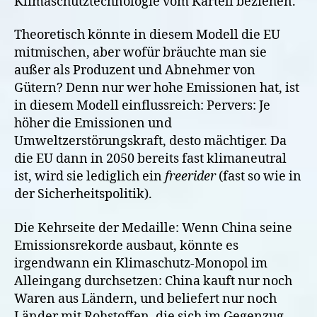
Klimaschutztechnologie vom Kartell beziehen.
Theoretisch könnte in diesem Modell die EU
mitmischen, aber wofür bräuchte man sie
außer als Produzent und Abnehmer von
Gütern? Denn nur wer hohe Emissionen hat, ist
in diesem Modell einflussreich: Pervers: Je
höher die Emissionen und
Umweltzerstörungskraft, desto mächtiger. Da
die EU dann in 2050 bereits fast klimaneutral
ist, wird sie lediglich ein
freerider
(fast so wie in
der Sicherheitspolitik).
Die Kehrseite der Medaille: Wenn China seine
Emissionsrekorde ausbaut, könnte es
irgendwann ein Klimaschutz-Monopol im
Alleingang durchsetzen: China kauft nur noch
Waren aus Ländern, und beliefert nur noch
Länder mit Rohstoffen, die sich im Gegenzug