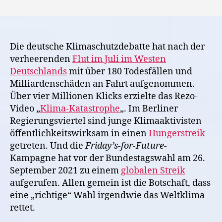
Deutsche
und
asien-
pazifische
Wechselwirkungen
Die deutsche Klimaschutzdebatte hat nach der
in
verheerenden
Flut im Juli im Westen
der
Deutschlands
mit über 180 Todesfällen und
Klimapolitik
Milliardenschäden an Fahrt aufgenommen.
Über vier Millionen Klicks erzielte das Rezo-
Video „
Klima-Katastrophe
„. Im Berliner
Regierungsviertel sind junge Klimaaktivisten
öffentlichkeitswirksam in einen
Hungerstreik
getreten. Und die
Friday’s-for-Future-
Kampagne hat vor der Bundestagswahl am 26.
September 2021 zu einem
globalen Streik
aufgerufen. Allen gemein ist die Botschaft, dass
eine „richtige“ Wahl irgendwie das Weltklima
rettet.