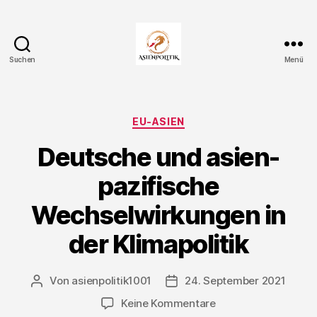
Suchen
Menü
Asienpolitik.
Kategorien
EU-ASIEN
Deutsche und asien-
pazifische
Wechselwirkungen in
der Klimapolitik
Von
asienpolitik1001
24. September 2021
Beitragsautor
Veröffentlichungsdatum
zu
Keine Kommentare