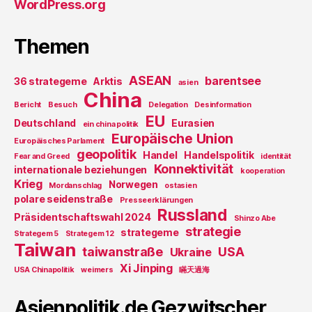
WordPress.org
Themen
ASEAN
barentsee
36 strategeme
Arktis
asien
China
Bericht
Besuch
Delegation
Desinformation
EU
Deutschland
Eurasien
ein china politik
Europäische Union
Europäisches Parlament
geopolitik
Handel
Handelspolitik
Fear and Greed
identität
Konnektivität
internationale beziehungen
kooperation
Krieg
Norwegen
Mordanschlag
ostasien
polare seidenstraße
Presseerklärungen
Russland
Präsidentschaftswahl 2024
Shinzo Abe
strategie
strategeme
Strategem 5
Strategem 12
Taiwan
taiwanstraße
USA
Ukraine
Xi Jinping
USA Chinapolitik
weimers
瞞天過海
Asienpolitik.de Gezwitscher