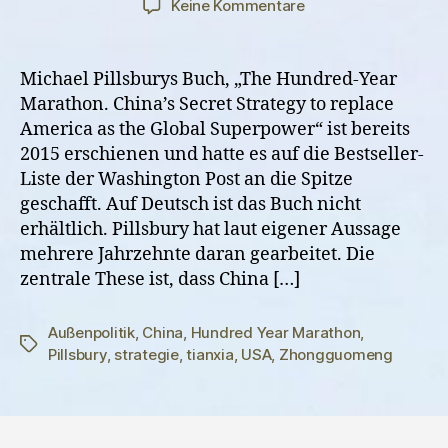
zu
Keine Kommentare
Michael
Pillsbury:
The
Michael Pillsburys Buch, „The Hundred-Year
Hundred
Marathon. China’s Secret Strategy to replace
Year
America as the Global Superpower“ ist bereits
Marathon
2015 erschienen und hatte es auf die Bestseller-
Liste der Washington Post an die Spitze
geschafft. Auf Deutsch ist das Buch nicht
erhältlich. Pillsbury hat laut eigener Aussage
mehrere Jahrzehnte daran gearbeitet. Die
zentrale These ist, dass China […]
Außenpolitik
,
China
,
Hundred Year Marathon
,
Schlagwörter
Pillsbury
,
strategie
,
tianxia
,
USA
,
Zhongguomeng