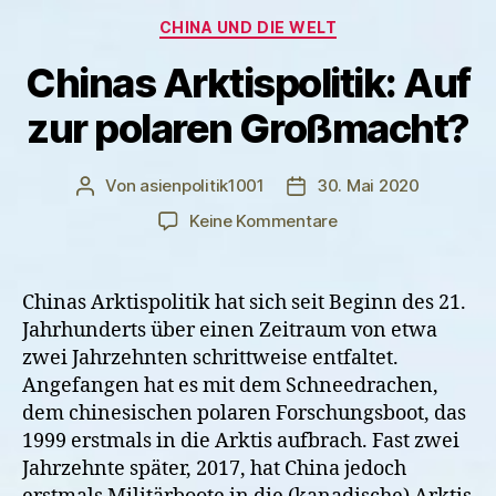
Kategorien
CHINA UND DIE WELT
Chinas Arktispolitik: Auf
zur polaren Großmacht?
Von
asienpolitik1001
30. Mai 2020
Beitragsautor
Veröffentlichungsdatum
zu
Keine Kommentare
Chinas
Arktispolitik:
Auf
Chinas Arktispolitik hat sich seit Beginn des 21.
zur
Jahrhunderts über einen Zeitraum von etwa
polaren
zwei Jahrzehnten schrittweise entfaltet.
Großmacht?
Angefangen hat es mit dem Schneedrachen,
dem chinesischen polaren Forschungsboot, das
1999 erstmals in die Arktis aufbrach. Fast zwei
Jahrzehnte später, 2017, hat China jedoch