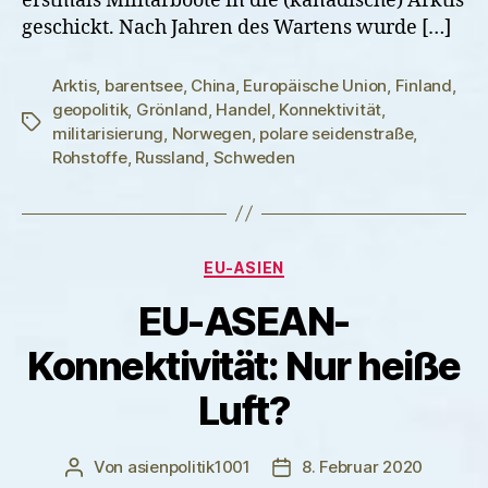
erstmals Militärboote in die (kanadische) Arktis
geschickt. Nach Jahren des Wartens wurde […]
Arktis
,
barentsee
,
China
,
Europäische Union
,
Finland
,
geopolitik
,
Grönland
,
Handel
,
Konnektivität
,
Schlagwörter
militarisierung
,
Norwegen
,
polare seidenstraße
,
Rohstoffe
,
Russland
,
Schweden
Kategorien
EU-ASIEN
EU-ASEAN-
Konnektivität: Nur heiße
Luft?
Von
asienpolitik1001
8. Februar 2020
Beitragsautor
Veröffentlichungsdatum