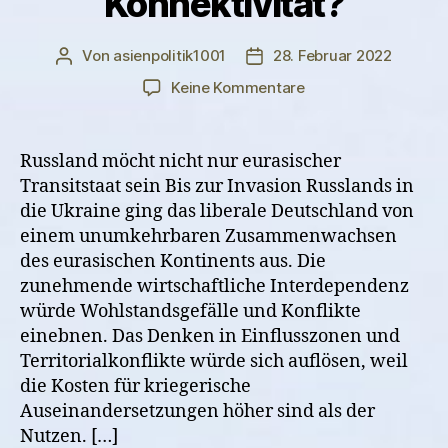
Konnektivität?
Von
asienpolitik1001
28. Februar 2022
Beitragsautor
Veröffentlichungsdatum
zu
Keine Kommentare
Der
Krieg:
Was
Russland möcht nicht nur eurasischer
bedeutet
Transitstaat sein Bis zur Invasion Russlands in
er
die Ukraine ging das liberale Deutschland von
für
einem unumkehrbaren Zusammenwachsen
die
des eurasischen Kontinents aus. Die
deutsch-
zunehmende wirtschaftliche Interdependenz
eurasische
Konnektivität?
würde Wohlstandsgefälle und Konflikte
einebnen. Das Denken in Einflusszonen und
Territorialkonflikte würde sich auflösen, weil
die Kosten für kriegerische
Auseinandersetzungen höher sind als der
Nutzen. […]