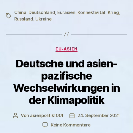
China
,
Deutschland
,
Eurasien
,
Konnektivität
,
Krieg
,
Schlagwörter
Russland
,
Ukraine
Kategorien
EU-ASIEN
Deutsche und asien-
pazifische
Wechselwirkungen in
der Klimapolitik
Von
asienpolitik1001
24. September 2021
Beitragsautor
Veröffentlichungsdatum
zu
Keine Kommentare
Deutsche