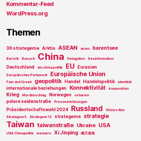
Kommentar-Feed
WordPress.org
Themen
ASEAN
barentsee
36 strategeme
Arktis
asien
China
Bericht
Besuch
Delegation
Desinformation
EU
Deutschland
Eurasien
ein china politik
Europäische Union
Europäisches Parlament
geopolitik
Handel
Handelspolitik
Fear and Greed
identität
Konnektivität
internationale beziehungen
kooperation
Krieg
Norwegen
Mordanschlag
ostasien
polare seidenstraße
Presseerklärungen
Russland
Präsidentschaftswahl 2024
Shinzo Abe
strategie
strategeme
Strategem 5
Strategem 12
Taiwan
taiwanstraße
USA
Ukraine
Xi Jinping
USA Chinapolitik
weimers
瞞天過海