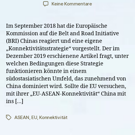
zu
Keine Kommentare
EU-
ASEAN-
Konnektivität:
Im September 2018 hat die Europäische
Nur
Kommission auf die Belt and Road Initiative
heiße
(BRI) Chinas reagiert und eine eigene
Luft?
„Konnektivitätsstrategie“ vorgestellt. Der im
Dezember 2019 erschienene Artikel fragt, unter
welchen Bedingungen diese Strategie
funktionieren könnte in einem
südostasiatischen Umfeld, das zunehmend von
China dominiert wird. Sollte die EU versuchen,
mit ihrer „EU-ASEAN-Konnektivität“ China mit
ins […]
ASEAN
,
EU
,
Konnektivität
Schlagwörter