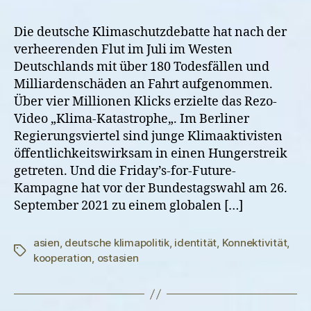
und
asien-
Die deutsche Klimaschutzdebatte hat nach der
pazifische
verheerenden Flut im Juli im Westen
Wechselwirkungen
Deutschlands mit über 180 Todesfällen und
in
Milliardenschäden an Fahrt aufgenommen.
der
Über vier Millionen Klicks erzielte das Rezo-
Klimapolitik
Video „Klima-Katastrophe„. Im Berliner
Regierungsviertel sind junge Klimaaktivisten
öffentlichkeitswirksam in einen Hungerstreik
getreten. Und die Friday’s-for-Future-
Kampagne hat vor der Bundestagswahl am 26.
September 2021 zu einem globalen […]
asien
,
deutsche klimapolitik
,
identität
,
Konnektivität
,
Schlagwörter
kooperation
,
ostasien