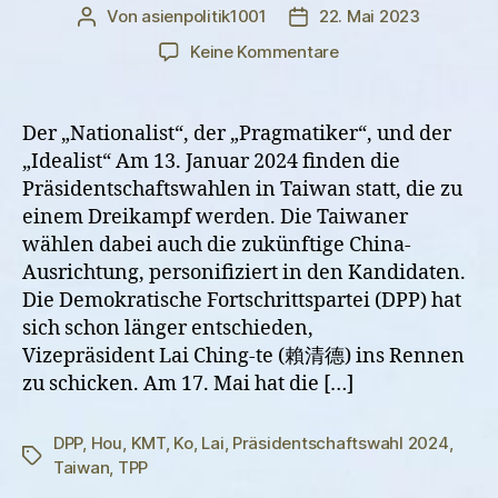
Von
asienpolitik1001
22. Mai 2023
Beitragsautor
Veröffentlichungsdatum
zu
Keine Kommentare
Die
Präsidentenkandida
Taiwans
Der „Nationalist“, der „Pragmatiker“, und der
„Idealist“ Am 13. Januar 2024 finden die
Präsidentschaftswahlen in Taiwan statt, die zu
einem Dreikampf werden. Die Taiwaner
wählen dabei auch die zukünftige China-
Ausrichtung, personifiziert in den Kandidaten.
Die Demokratische Fortschrittspartei (DPP) hat
sich schon länger entschieden,
Vizepräsident Lai Ching-te (賴清德) ins Rennen
zu schicken. Am 17. Mai hat die […]
DPP
,
Hou
,
KMT
,
Ko
,
Lai
,
Präsidentschaftswahl 2024
,
Schlagwörter
Taiwan
,
TPP