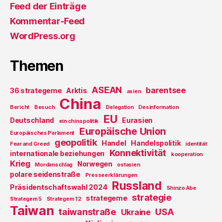
Feed der Einträge
Kommentar-Feed
WordPress.org
Themen
ASEAN
barentsee
36 strategeme
Arktis
asien
China
Bericht
Besuch
Delegation
Desinformation
EU
Deutschland
Eurasien
ein china politik
Europäische Union
Europäisches Parlament
geopolitik
Handel
Handelspolitik
Fear and Greed
identität
Konnektivität
internationale beziehungen
kooperation
Krieg
Norwegen
Mordanschlag
ostasien
polare seidenstraße
Presseerklärungen
Russland
Präsidentschaftswahl 2024
Shinzo Abe
strategie
strategeme
Strategem 5
Strategem 12
Taiwan
taiwanstraße
USA
Ukraine