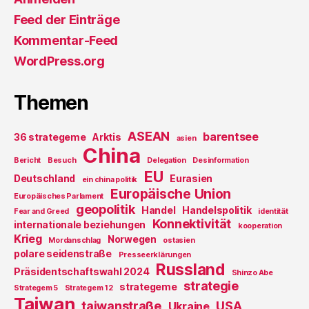
Feed der Einträge
Kommentar-Feed
WordPress.org
Themen
ASEAN
barentsee
36 strategeme
Arktis
asien
China
Bericht
Besuch
Delegation
Desinformation
EU
Deutschland
Eurasien
ein china politik
Europäische Union
Europäisches Parlament
geopolitik
Handel
Handelspolitik
Fear and Greed
identität
Konnektivität
internationale beziehungen
kooperation
Krieg
Norwegen
Mordanschlag
ostasien
polare seidenstraße
Presseerklärungen
Russland
Präsidentschaftswahl 2024
Shinzo Abe
strategie
strategeme
Strategem 5
Strategem 12
Taiwan
taiwanstraße
USA
Ukraine