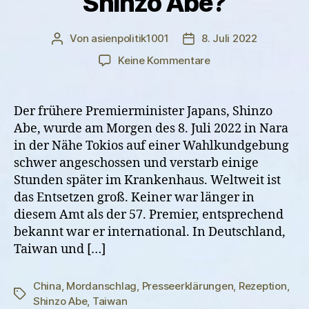
Shinzo Abe?
Von
asienpolitik1001
8. Juli 2022
Beitragsautor
Veröffentlichungsdatum
zu
Keine Kommentare
Wie
reagieren
Taiwan
Der frühere Premierminister Japans, Shinzo
und
Abe, wurde am Morgen des 8. Juli 2022 in Nara
China
in der Nähe Tokios auf einer Wahlkundgebung
auf
schwer angeschossen und verstarb einige
den
Stunden später im Krankenhaus. Weltweit ist
Mordanschlag
das Entsetzen groß. Keiner war länger in
auf
Shinzo
diesem Amt als der 57. Premier, entsprechend
Abe?
bekannt war er international. In Deutschland,
Taiwan und […]
China
,
Mordanschlag
,
Presseerklärungen
,
Rezeption
,
Schlagwörter
Shinzo Abe
,
Taiwan