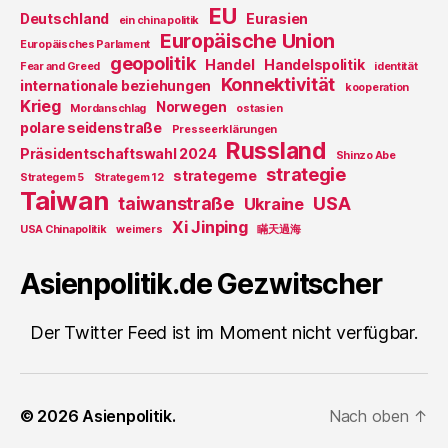
EU
Deutschland
Eurasien
ein china politik
Europäische Union
Europäisches Parlament
geopolitik
Handel
Handelspolitik
Fear and Greed
identität
Konnektivität
internationale beziehungen
kooperation
Krieg
Norwegen
Mordanschlag
ostasien
polare seidenstraße
Presseerklärungen
Russland
Präsidentschaftswahl 2024
Shinzo Abe
strategie
strategeme
Strategem 5
Strategem 12
Taiwan
taiwanstraße
USA
Ukraine
Xi Jinping
USA Chinapolitik
weimers
瞞天過海
Asienpolitik.de Gezwitscher
Der Twitter Feed ist im Moment nicht verfügbar.
© 2026
Asienpolitik.
Nach oben
↑