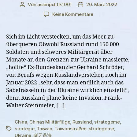
Von
asienpolitik1001
20. März 2022
Beitragsautor
Veröffentlichungsdatum
zu
Keine Kommentare
Taiwanstraßen-
Strategeme
und
Sich im Licht verstecken, um das Meer zu
Putins
überqueren Obwohl Russland rund 150 000
Ukraine-
Soldaten und schweres Militärgerät über
Invasion
Monate an den Grenzen zur Ukraine massierte,
„hoffte“ Ex-Bundeskanzler Gerhard Schröder,
von Berufs wegen Russlandversteher, noch im
Januar 2022 „sehr, dass man endlich auch das
Säbelrasseln in der Ukraine wirklich einstellt“,
denn Russland plane keine Invasion. Frank-
Walter Steinmeier, […]
China
,
Chinas Militärflüge
,
Russland
,
strategeme
,
strategie
,
Taiwan
,
Taiwanstraßen-strategeme
,
Schlagwörter
Ukraine
,
瞞天過海