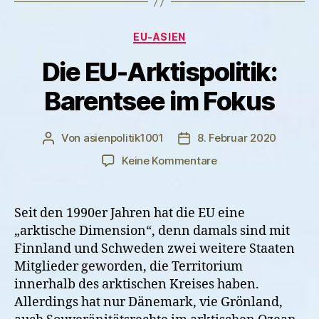
Kategorien
EU-ASIEN
Die EU-Arktispolitik:
Barentsee im Fokus
Von
asienpolitik1001
8. Februar 2020
Beitragsautor
Veröffentlichungsdatum
zu
Keine Kommentare
Die
EU-
Arktispolitik:
Seit den 1990er Jahren hat die EU eine
Barentsee
„arktische Dimension“, denn damals sind mit
im
Finnland und Schweden zwei weitere Staaten
Fokus
Mitglieder geworden, die Territorium
innerhalb des arktischen Kreises haben.
Allerdings hat nur Dänemark, vie Grönland,