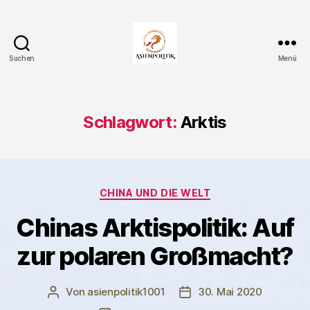
Suchen
Menü
Asienpolitik.
Schlagwort:
Arktis
Kategorien
CHINA UND DIE WELT
Chinas Arktispolitik: Auf
zur polaren Großmacht?
Von
asienpolitik1001
30. Mai 2020
Beitragsautor
Veröffentlichungsdatum