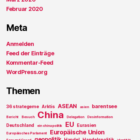
Februar 2020
Meta
Anmelden
Feed der Einträge
Kommentar-Feed
WordPress.org
Themen
ASEAN
barentsee
36 strategeme
Arktis
asien
China
Bericht
Besuch
Delegation
Desinformation
EU
Deutschland
Eurasien
ein china politik
Europäische Union
Europäisches Parlament
geopolitik
Handel
Handelspolitik