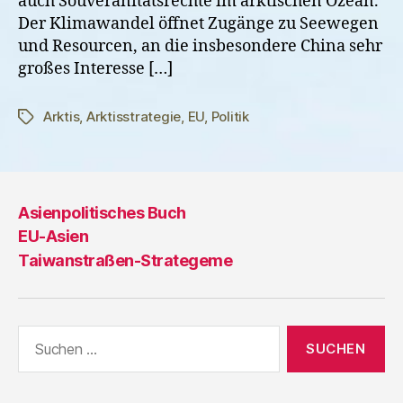
auch Souveränitätsrechte im arktischen Ozean.
Der Klimawandel öffnet Zugänge zu Seewegen
und Resourcen, an die insbesondere China sehr
großes Interesse […]
Arktis
,
Arktisstrategie
,
EU
,
Politik
Schlagwörter
Asienpolitisches Buch
EU-Asien
Taiwanstraßen-Strategeme
Suche
nach: