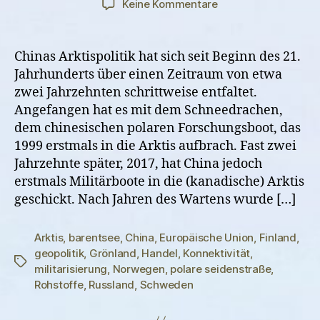
zu
Keine Kommentare
Chinas
Arktispolitik:
Auf
Chinas Arktispolitik hat sich seit Beginn des 21.
zur
Jahrhunderts über einen Zeitraum von etwa
polaren
zwei Jahrzehnten schrittweise entfaltet.
Großmacht?
Angefangen hat es mit dem Schneedrachen,
dem chinesischen polaren Forschungsboot, das
1999 erstmals in die Arktis aufbrach. Fast zwei
Jahrzehnte später, 2017, hat China jedoch
erstmals Militärboote in die (kanadische) Arktis
geschickt. Nach Jahren des Wartens wurde […]
Arktis
,
barentsee
,
China
,
Europäische Union
,
Finland
,
geopolitik
,
Grönland
,
Handel
,
Konnektivität
,
Schlagwörter
militarisierung
,
Norwegen
,
polare seidenstraße
,
Rohstoffe
,
Russland
,
Schweden