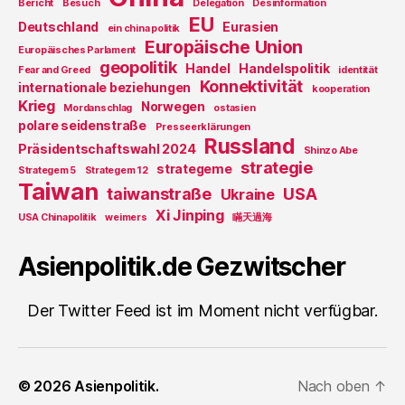
Bericht
Besuch
Delegation
Desinformation
EU
Deutschland
Eurasien
ein china politik
Europäische Union
Europäisches Parlament
geopolitik
Handel
Handelspolitik
Fear and Greed
identität
Konnektivität
internationale beziehungen
kooperation
Krieg
Norwegen
Mordanschlag
ostasien
polare seidenstraße
Presseerklärungen
Russland
Präsidentschaftswahl 2024
Shinzo Abe
strategie
strategeme
Strategem 5
Strategem 12
Taiwan
taiwanstraße
USA
Ukraine
Xi Jinping
USA Chinapolitik
weimers
瞞天過海
Asienpolitik.de Gezwitscher
Der Twitter Feed ist im Moment nicht verfügbar.
© 2026
Asienpolitik.
Nach oben
↑