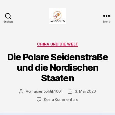
Suchen
Menü
Asienpolitik.
Kategorien
CHINA UND DIE WELT
Die Polare Seidenstraße
und die Nordischen
Staaten
Von
asienpolitik1001
3. Mai 2020
Beitragsautor
Veröffentlichungsdatum
zu
Keine Kommentare
Die
Polare